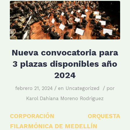
Nueva convocatoria para
3 plazas disponibles año
2024
/
/
febrero 21, 2024
en
Uncategorized
por
Karol Dahiana Moreno Rodriguez
CORPORACIÓN ORQUESTA
FILARMÓNICA DE MEDELLÍN