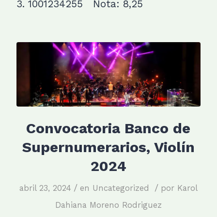
3. 1001234255 Nota: 8,25
Convocatoria Banco de
Supernumerarios, Violín
2024
/
/
abril 23, 2024
en
Uncategorized
por
Karol
Dahiana Moreno Rodriguez